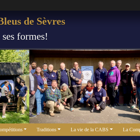
leus de Sèvres
s ses formes!
ompétitions
Traditions
La vie de la CABS
La Comp