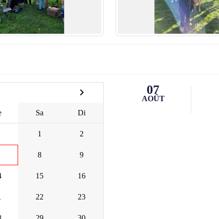
07
AOÛT
e
Sa
Di
1
2
8
9
4
15
16
1
22
23
8
29
30